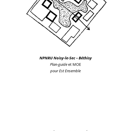
NPNRU
Noisy-le-Sec – Béthisy
P
lan-guide
et MOE
po
ur
Est Ensemble