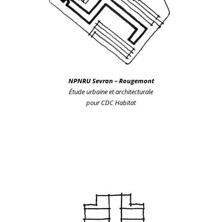
NPNRU Sevr
an
– Rougemont
Étude urbain
e et architecturale
pour CDC Habitat