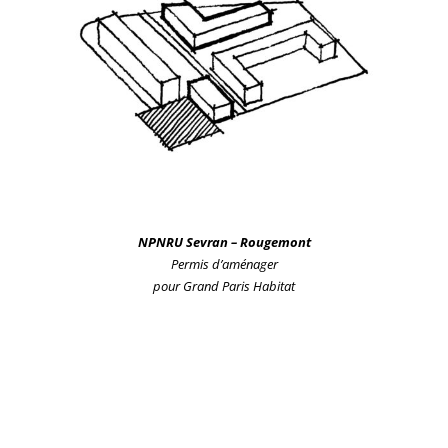
NPNRU Sevr
an
– Rougemont
Permis d’aménager
pour Grand Paris Habitat