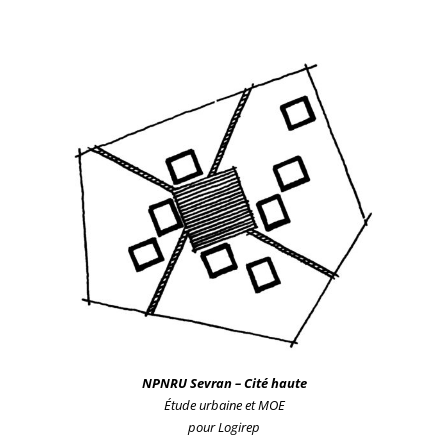
NPNRU
Sevran – Cité haute
Étude urb
aine
et MOE
pour Logirep