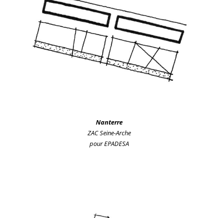
Nanterre
ZAC Seine-Arche
pour EPADESA