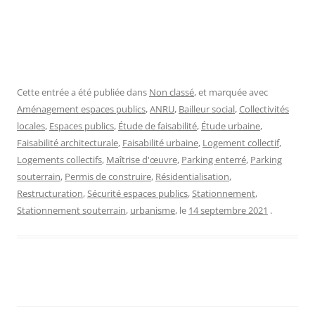
Cette entrée a été publiée dans
Non classé
, et marquée avec
Aménagement espaces publics
,
ANRU
,
Bailleur social
,
Collectivités
locales
,
Espaces publics
,
Étude de faisabilité
,
Étude urbaine
,
Faisabilité architecturale
,
Faisabilité urbaine
,
Logement collectif
,
Logements collectifs
,
Maîtrise d'œuvre
,
Parking enterré
,
Parking
souterrain
,
Permis de construire
,
Résidentialisation
,
Restructuration
,
Sécurité espaces publics
,
Stationnement
,
Stationnement souterrain
,
urbanisme
, le
14 septembre 2021
.