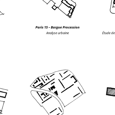
Paris 15
– Bargue Procession
Analyse urbain
e
Étude de 