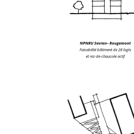
NPNRU Sevran
– Rougemont
Faisabilité bâtiment de 28 logts
et rez-de-chaussée actif