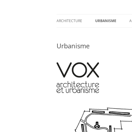
Aller
au
contenu
VOX architecture e
ARCHITECTURE
URBANISME
A
LOGEMENTS INDIVIDUELS
Urbanisme
LOGEMENTS COLLECTIFS
BUREAUX ET ÉQUIPEMENTS