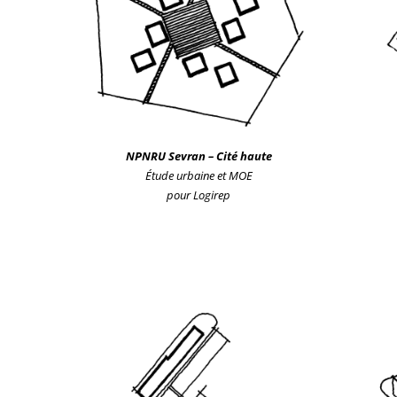
NPNRU
Sevran – Cité haute
Étude urb
aine
et MOE
pour Logirep