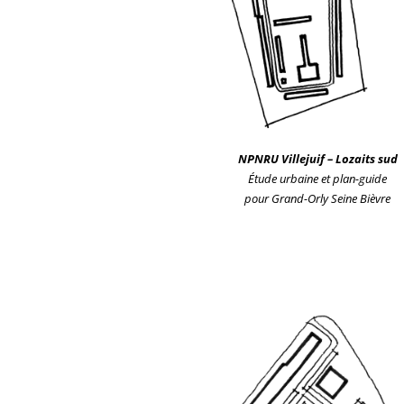
NPNRU Villejuif
– Lozaits sud
Étude urbaine et plan-guide
po
ur
Grand-Orly Seine Bièvre