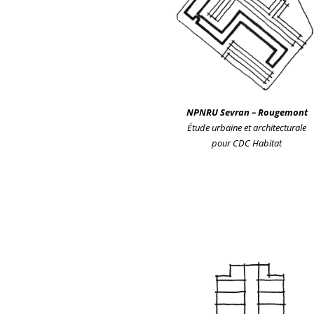
NPNRU Sevr
an
– Rougemont
Étude urbain
e et architecturale
pour CDC Habitat