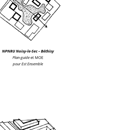
NPNRU
Noisy-le-Sec – Béthisy
P
lan-guide
et MOE
po
ur
Est Ensemble