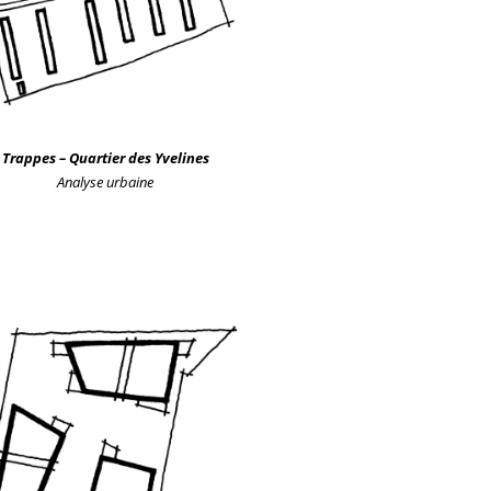
Trappes – Quartier des Yvelines
Analyse urbain
e