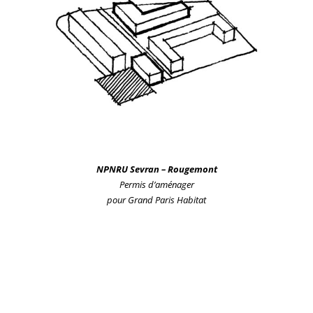
NPNRU Sevr
an
– Rougemont
Permis d’aménager
pour Grand Paris Habitat