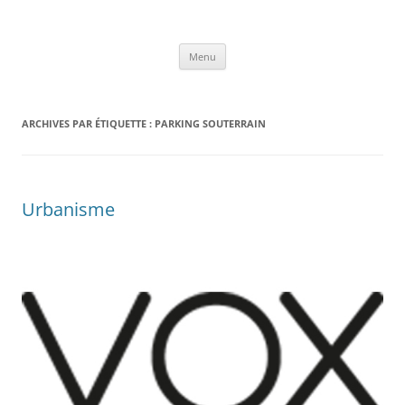
Aller
au
VOX architecture et urbanisme
contenu
Menu
ARCHIVES PAR ÉTIQUETTE :
PARKING SOUTERRAIN
Urbanisme