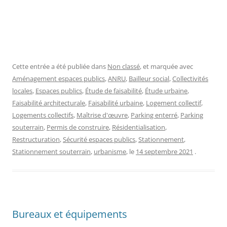
Cette entrée a été publiée dans
Non classé
, et marquée avec
Aménagement espaces publics
,
ANRU
,
Bailleur social
,
Collectivités
locales
,
Espaces publics
,
Étude de faisabilité
,
Étude urbaine
,
Faisabilité architecturale
,
Faisabilité urbaine
,
Logement collectif
,
Logements collectifs
,
Maîtrise d'œuvre
,
Parking enterré
,
Parking
souterrain
,
Permis de construire
,
Résidentialisation
,
Restructuration
,
Sécurité espaces publics
,
Stationnement
,
Stationnement souterrain
,
urbanisme
, le
14 septembre 2021
.
Bureaux et équipements