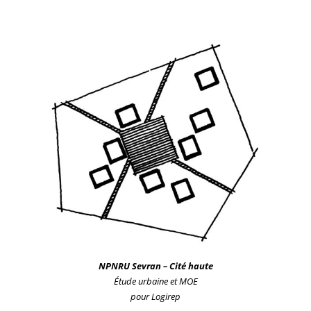
NPNRU
Sevran – Cité haute
Étude urb
aine
et MOE
pour Logirep