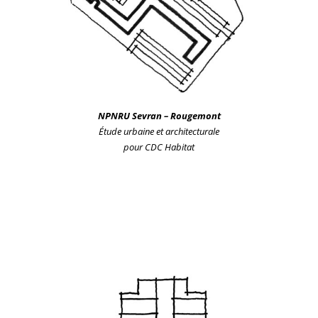
NPNRU Sevr
an
– Rougemont
Étude urbain
e et architecturale
pour CDC Habitat