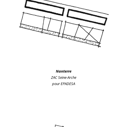
Nanterre
ZAC Seine-Arche
pour EPADESA