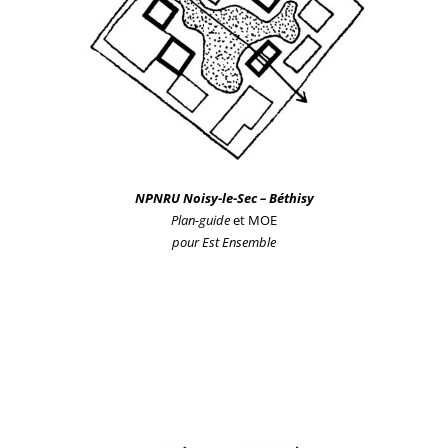
NPNRU
Noisy-le-Sec – Béthisy
P
lan-guide
et MOE
po
ur
Est Ensemble